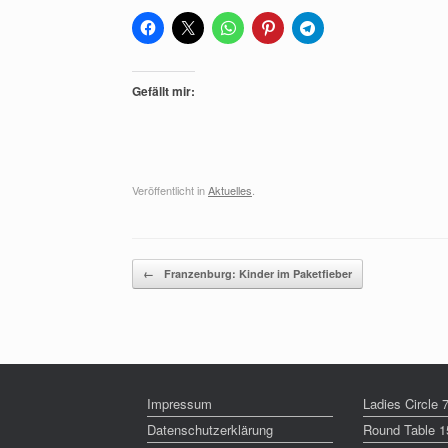
Gefällt mir:
Veröffentlicht in
Aktuelles
.
Beitragsnavigation
←
Franzenburg: Kinder im Paketfieber
Impressum
Ladies Circle
Datenschutzerklärung
Round Table 