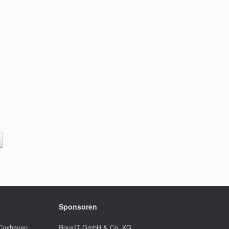
Sponsoren
 Cuxhaven
RouxIT GmbH & Co. KG