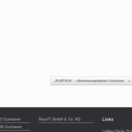
„PLIETSCH“ – Abenteuerspielplatz Cuxhaven
→
 73 Cuxhaven
RouxIT GmbH & Co. KG
Links
155 Cuxhaven
Ladies Circle 73