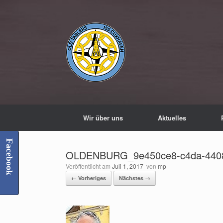
Zum
Inhalt
springen
Wir über uns
Aktuelles
Facebook
OLDENBURG_9e450ce8-c4da-4408
Veröffentlicht am
Juli 1, 2017
von
mp
← Vorheriges
Nächstes →