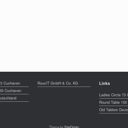
 73 Cuxhaven
RouxIT GmbH & Co. KG
Links
155 Cuxhaven
Ladies Circle 73
eutschland
Round Table 155
Old Tablers Deut
Theme by
SiteOrigin