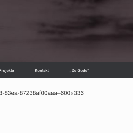
Projekte
Kontakt
„De Gode“
-83ea-87238af00aaa–600×336