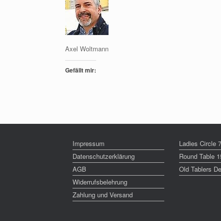
Axel Woltmann
Gefällt mir:
Impressum
Ladies Circle
Datenschutzerklärung
Round Table 
AGB
Old Tablers D
Widerrufsbelehrung
Zahlung und Versand