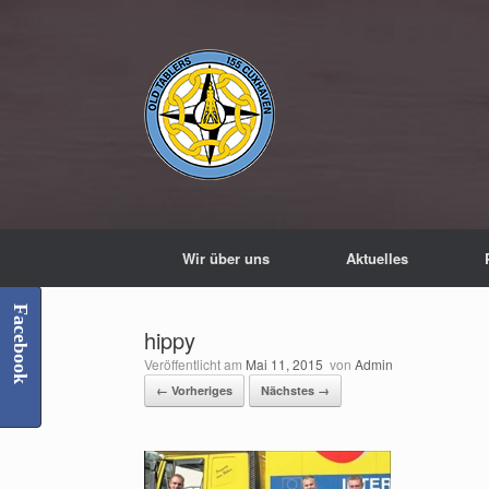
Zum
Inhalt
springen
Wir über uns
Aktuelles
Facebook
hippy
Veröffentlicht am
Mai 11, 2015
von
Admin
← Vorheriges
Nächstes →