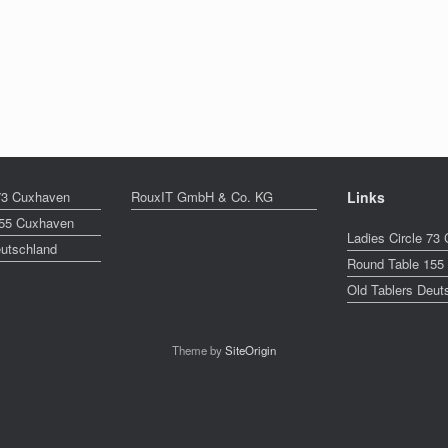
 73 Cuxhaven
RouxIT GmbH & Co. KG
Links
155 Cuxhaven
Ladies Circle 73
eutschland
Round Table 155
Old Tablers Deut
Theme by
SiteOrigin