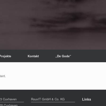
Projekte
Kontakt
„De Gode“
tent.
 73 Cuxhaven
RouxIT GmbH & Co. KG
Links
155 Cuxhaven